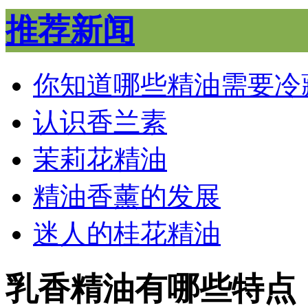
推荐新闻
你知道哪些精油需要冷
认识香兰素
茉莉花精油
精油香薰的发展
迷人的桂花精油
乳香精油有哪些特点