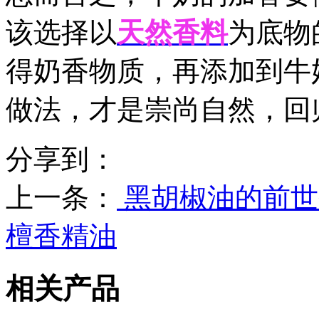
该选择以
天然香料
为底物
得奶香物质，再添加到牛
做法，才是崇尚自然，回
分享到：
上一条：
黑胡椒油的前世
檀香精油
相关产品