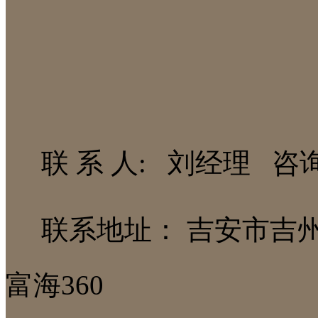
联 系 人: 刘经理 咨询热线
联系地址： 吉安市吉
富海360