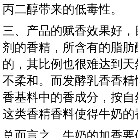
丙二醇带来的低毒性。
三、
产品的赋香效果好，
剂的香精，所含有的脂肪
的，其比例也很难达到天
不柔和。而发酵乳香香精
香基料中的香成分，按自
这类香精香料使得牛奶的
总而言之，牛奶的加香要