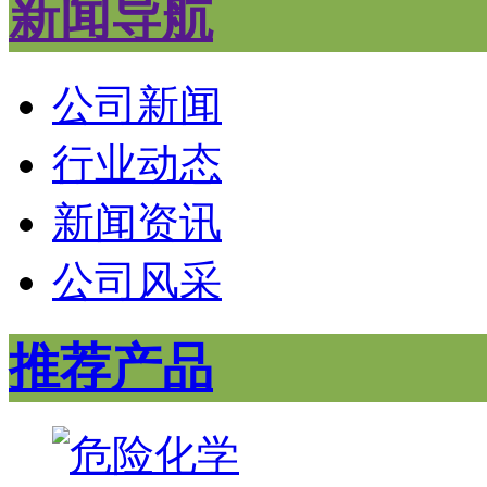
新闻导航
公司新闻
行业动态
新闻资讯
公司风采
推荐产品