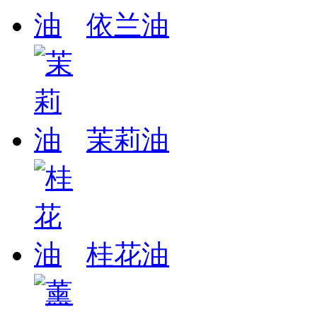
依兰油
茉莉油
桂花油