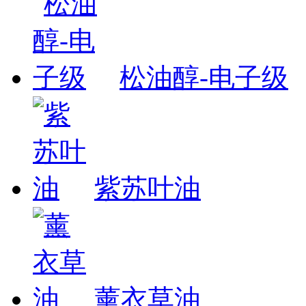
松油醇-电子级
紫苏叶油
薰衣草油