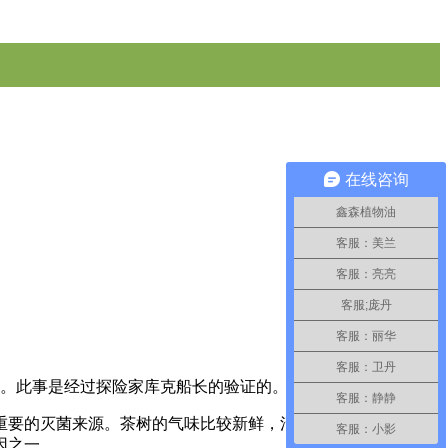
在线咨询
鑫森植物油
客服：美兰
客服：亮亮
客服;庞丹
客服：丽华
客服：卫丹
叶来喝。此事是经过探险家库克船长的验证的。
客服：静静
重要的灭菌来源。茶树的气味比较新鲜，清香中带辣，明显的消
客服：小影
因之一。