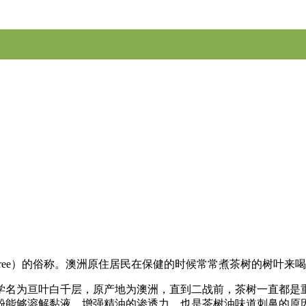
Tea Tree）的俗称。澳洲原住居民在保健的时候常常煮茶树的树
学名为亘叶白千层，原产地为澳洲，直到二战前，茶树一直都是
酚能够溶解黏液，增强精油的渗透力，也是茶树油味道刺鼻的原