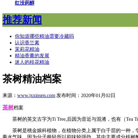
红没药醇
推荐新闻
你知道哪些精油需要冷藏吗
认识香兰素
茉莉花精油
精油香薰的发展
迷人的桂花精油
茶树精油档案
来源：
www.jxxinsen.com
发布时间：2020年01月02日
茶树
档案
茶树的英文古字为
Ti Tree,后因为音近与混淆，也有（
茶树是桃金娘科植物，在植物分类上属于白千层的一种，
毒水气味，因为分子极轻所以前味较强劲，其中主要成分桉树