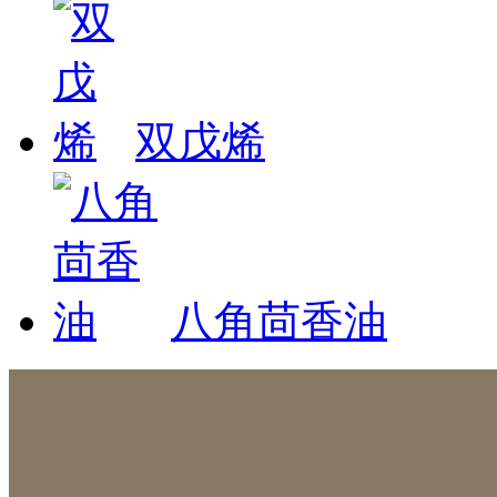
双戊烯
八角茴香油