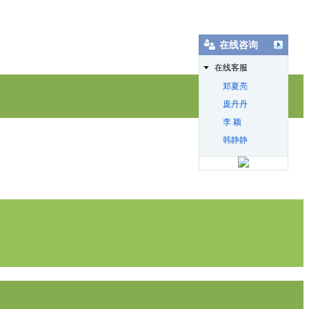
在线咨询
在线客服
郑夏亮
庞丹丹
李 颖
韩静静