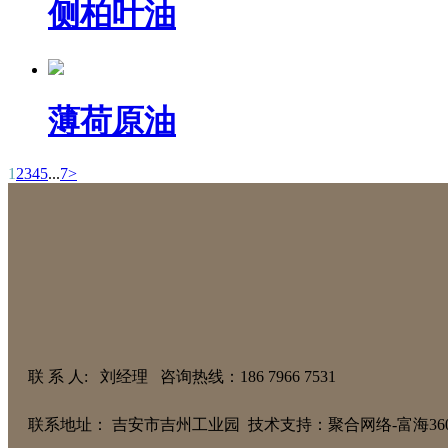
侧柏叶油
薄荷原油
1
2
3
4
5
...
7
>
联 系 人: 刘经理 咨询热线：186 7966 7531
联系地址： 吉安市吉州工业园
技术支持：
聚合网络-富海36