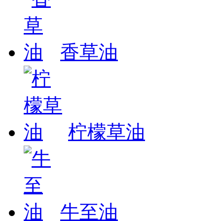
香草油
柠檬草油
牛至油